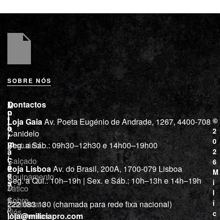
SOBRE NÓS
L
I
Contactos
M
o
n
i
j
f
©
Loja Gaia
Av. Poeta Eugénio de Andrade, 1267, 4400-708
l
a
o
2
Canidelo
r
í
0
m
Vestuário
Seg. a Sáb.: 09h30–12h30 e 14h00–19h00
c
a
2
i
ç
Calçado
6
õ
a
Loja Lisboa
Av. do Brasil, 200A, 1700-079 Lisboa
M
e
Equipamento
“
Seg. a Qui.: 10h–19h | Sex. e Sáb.: 10h–13h e 14h–19h
s
i
Tático
D
l
e
Sobre
í
Cutelaria e
222 083 130 (chamada para rede fixa nacional)
p
Nós
c
ferramentas
loja@miliciapro.com
r