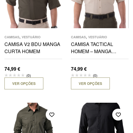
,
,
CAMISAS
VESTUÁRIO
CAMISAS
VESTUÁRIO
CAMISA V2 BDU MANGA
CAMISA TACTICAL
CURTA HOMEM
HOMEM – MANGA
CURTA
74,99
€
74,99
€
(0)
(0)
VER OPÇÕES
VER OPÇÕES