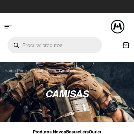
Home Page
/
Vestuário
/
Camisas
CAMISAS
Produtos Novos
Bestsellers
Outlet