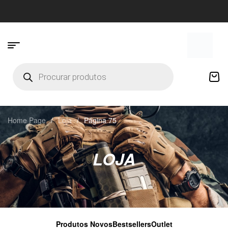
Home Page
/
Loja
/
Página 75
LOJA
Produtos Novos
Bestsellers
Outlet