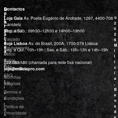
L
I
Contactos
M
o
n
i
j
f
©
Loja Gaia
Av. Poeta Eugénio de Andrade, 1267, 4400-708
l
a
o
2
Canidelo
r
í
0
m
Vestuário
Seg. a Sáb.: 09h30–12h30 e 14h00–19h00
c
a
2
i
ç
Calçado
6
õ
a
Loja Lisboa
Av. do Brasil, 200A, 1700-079 Lisboa
M
e
Equipamento
“
Seg. a Qui.: 10h–19h | Sex. e Sáb.: 10h–13h e 14h–19h
s
i
Tático
D
l
e
Sobre
í
Cutelaria e
222 083 130 (chamada para rede fixa nacional)
p
Nós
c
ferramentas
loja@miliciapro.com
r
i
FAQ
o
Mochilas
a
f
e Bolsas
Blog
,
i
B
Termos e
s
e
Condições
s
n
i
s
Política de
o
d
Privacidade
n
e