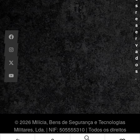
s
r
e
s
e
r
v
a
d
o
s
.
© 2026 Milícia, Bens de Segurança e Tecnologias
Militares, Lda. | NIF: 505555310 | Todos os direitos
reservados.