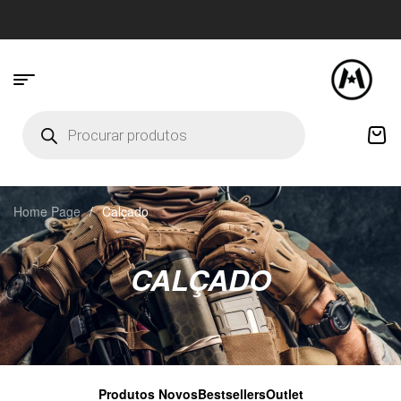
Home Page
/
Calçado
CALÇADO
Produtos Novos
Bestsellers
Outlet