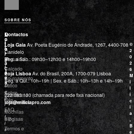
SOBRE NÓS
L
I
Contactos
M
o
n
i
j
f
©
Loja Gaia
Av. Poeta Eugénio de Andrade, 1267, 4400-708
l
a
o
2
Canidelo
r
í
0
m
Vestuário
Seg. a Sáb.: 09h30–12h30 e 14h00–19h00
c
a
2
i
ç
Calçado
6
õ
a
Loja Lisboa
Av. do Brasil, 200A, 1700-079 Lisboa
M
e
Equipamento
“
Seg. a Qui.: 10h–19h | Sex. e Sáb.: 10h–13h e 14h–19h
s
i
Tático
D
l
e
Sobre
í
Cutelaria e
222 083 130 (chamada para rede fixa nacional)
p
Nós
c
ferramentas
loja@miliciapro.com
r
i
FAQ
o
Mochilas
a
f
e Bolsas
Blog
,
i
B
Termos e
s
e