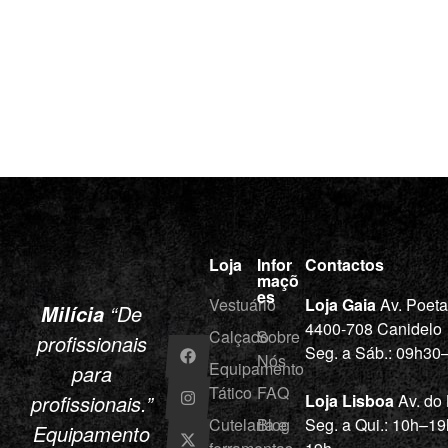
Loja
Infor
Contactos
maçõ
es
Vestuário
Loja Gaia
Av. Poet
“De
Milícia
4400-708 Canidelo
Calçado
Sobre
profissionais
Seg. a Sáb.: 09h3
Nós
Equipamento
para
Tático
FAQ
profissionais.”
Loja Lisboa
Av. do
Cutelaria e
Blog
Seg. a Qui.: 10h–19
Equipamento