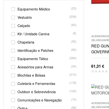
(23)
Equipamento Médico
(209)
Vestuário
(60)
Calçado
(6)
K9 / Unidade Canina
ACESSÓRIOS
(BLUEGUN/R
(55)
Chapelaria
RED GU
(65)
Identificação e Patches
GOVERN
(264)
Equipamento Tático
61,31
€
(34)
Acessórios para Armas
(210)
Mochilas e Bolsas
(178)
Cutelaria e Ferramentas
(102)
Outdoor e Sobrevivência
(10)
Comunicações e Navegação
ACESSÓRIOS
(BLUEGUN/R
(58)
Óptica