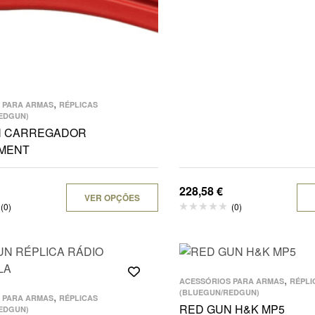
,
 PARA ARMAS
RÉPLICAS
EDGUN)
N CARREGADOR
MENT
228,58
€
VER OPÇÕES
(0)
(0)
,
ACESSÓRIOS PARA ARMAS
RÉPLI
(BLUEGUN/REDGUN)
,
 PARA ARMAS
RÉPLICAS
RED GUN H&K MP5
EDGUN)