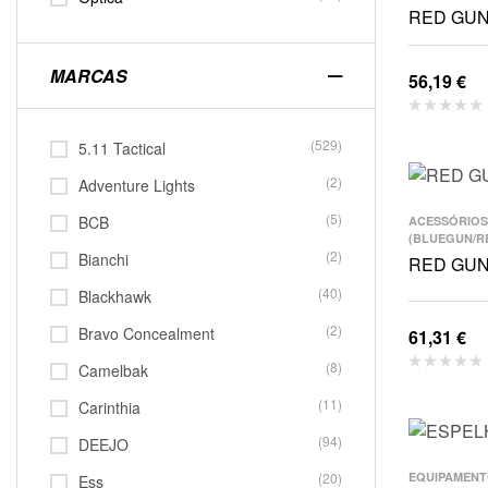
RED GUN
MARCAS
56,19
€
(529)
5.11 Tactical
(2)
Adventure Lights
(5)
BCB
ACESSÓRIOS
(BLUEGUN/R
(2)
Bianchi
RED GUN
(40)
Blackhawk
(2)
Bravo Concealment
61,31
€
(8)
Camelbak
(11)
Carinthia
(94)
DEEJO
(20)
EQUIPAMENT
Ess