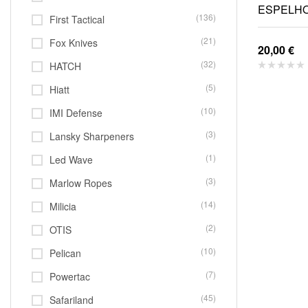
(136)
First Tactical
(21)
Fox Knives
20,00
€
(32)
HATCH
(5)
Hiatt
(10)
IMI Defense
(3)
Lansky Sharpeners
(1)
Led Wave
(3)
Marlow Ropes
(14)
Milicia
(2)
OTIS
(10)
Pelican
(7)
Powertac
(45)
Safariland