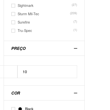
(27)
Sightmark
(209)
Sturm Mil-Tec
(7)
Surefire
(1)
Tru-Spec
PREÇO
COR
Black