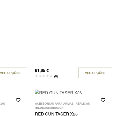
61,65
€
VER OPÇÕES
VER OPÇÕES
(0)
,
CAS
ACESSÓRIOS PARA ARMAS
RÉPLICAS
(BLUEGUN/REDGUN)
RED GUN TASER X26