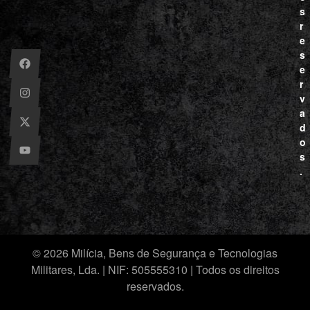
s
r
e
s
e
r
v
a
d
o
s
.
© 2026 Milícia, Bens de Segurança e Tecnologias
Militares, Lda. | NIF: 505555310 | Todos os direitos
reservados.