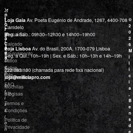
L
I
Contactos
M
o
n
i
j
f
©
Loja Gaia
Av. Poeta Eugénio de Andrade, 1267, 4400-708
l
a
o
2
Canidelo
r
í
0
m
Vestuário
Seg. a Sáb.: 09h30–12h30 e 14h00–19h00
c
a
2
i
ç
Calçado
6
õ
a
Loja Lisboa
Av. do Brasil, 200A, 1700-079 Lisboa
M
e
Equipamento
“
Seg. a Qui.: 10h–19h | Sex. e Sáb.: 10h–13h e 14h–19h
s
i
Tático
D
l
e
Sobre
í
Cutelaria e
222 083 130 (chamada para rede fixa nacional)
p
Nós
c
ferramentas
loja@miliciapro.com
r
i
FAQ
o
Mochilas
a
f
e Bolsas
Blog
,
i
B
Termos e
s
e
Condições
s
n
i
s
Política de
o
d
Privacidade
n
e