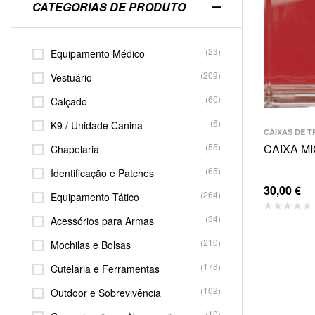
CATEGORIAS DE PRODUTO
(23)
Equipamento Médico
(209)
Vestuário
(60)
Calçado
(6)
K9 / Unidade Canina
CAIXAS DE 
(55)
CAIXA MI
Chapelaria
(65)
Identificação e Patches
30,00
€
(264)
Equipamento Tático
(34)
Acessórios para Armas
(210)
Mochilas e Bolsas
(178)
Cutelaria e Ferramentas
(102)
Outdoor e Sobrevivência
(10)