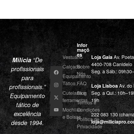
Loja
Infor
Contactos
maçõ
es
Vestuário
Loja Gaia
Av. Poet
“De
Milícia
4400-708 Canidelo
Calçado
Sobre
profissionais
Seg. a Sáb.: 09h3
Nós
Equipamento
para
Tático
FAQ
profissionais.”
Loja Lisboa
Av. do
Cutelaria e
Blog
Seg. a Qui.: 10h–19
Equipamento
ferramentas
19h
Termos e
tático de
Mochilas
Condições
excelência
222 083 130 (chamad
e Bolsas
Política de
desde 1994.
loja@miliciapro.c
Privacidade