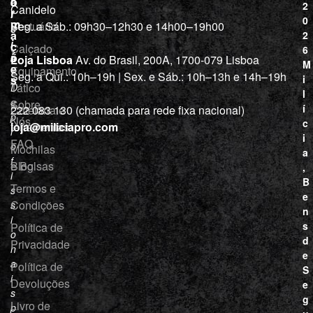
a
o
2
Canidelo
r
í
0
m
Vestuário
Seg. a Sáb.: 09h30–12h30 e 14h00–19h00
c
a
2
i
ç
Calçado
6
õ
a
Loja Lisboa
Av. do Brasil, 200A, 1700-079 Lisboa
M
e
Equipamento
“
Seg. a Qui.: 10h–19h | Sex. e Sáb.: 10h–13h e 14h–19h
s
i
Tático
D
l
e
Sobre
í
Cutelaria e
222 083 130 (chamada para rede fixa nacional)
p
Nós
c
ferramentas
loja@miliciapro.com
r
i
FAQ
o
Mochilas
a
f
e Bolsas
Blog
,
i
B
Termos e
s
e
Condições
s
n
i
s
Política de
o
d
Privacidade
n
e
a
Política de
S
i
Devoluções
e
s
g
Livro de
p