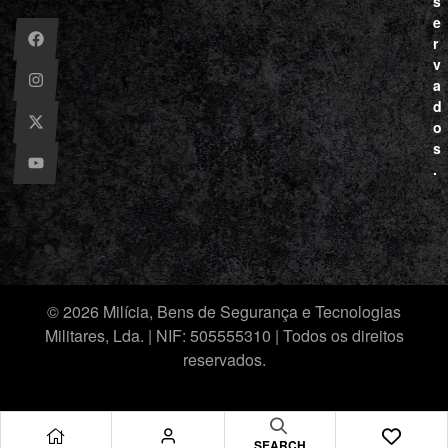
s
e
r
v
a
d
o
s
.
© 2026 Milícia, Bens de Segurança e Tecnologias
Militares, Lda. | NIF: 505555310 | Todos os direitos
reservados.
SEARCH