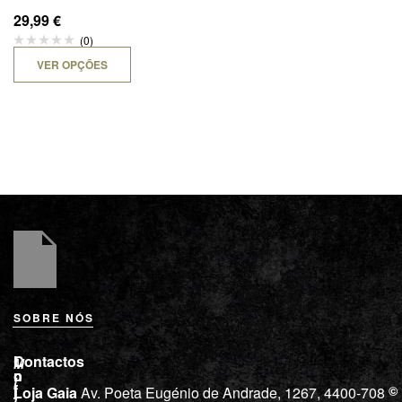
29,99
€
(0)
VER OPÇÕES
SOBRE NÓS
L
I
Contactos
M
o
n
i
j
f
©
Loja Gaia
Av. Poeta Eugénio de Andrade, 1267, 4400-708
l