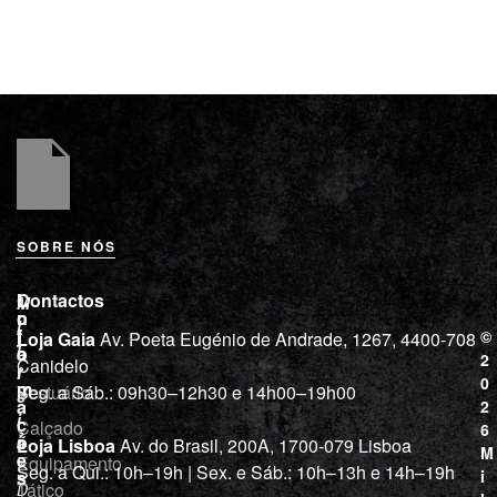
SOBRE NÓS
L
I
Contactos
M
o
n
i
j
f
©
Loja Gaia
Av. Poeta Eugénio de Andrade, 1267, 4400-708
l
a
o
2
Canidelo
r
í
0
m
Vestuário
Seg. a Sáb.: 09h30–12h30 e 14h00–19h00
c
a
2
i
ç
Calçado
6
õ
a
Loja Lisboa
Av. do Brasil, 200A, 1700-079 Lisboa
M
e
Equipamento
“
Seg. a Qui.: 10h–19h | Sex. e Sáb.: 10h–13h e 14h–19h
s
i
Tático
D