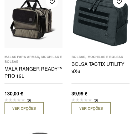
,
,
MALAS PARA ARMAS
MOCHILAS E
BOLSAS
MOCHILAS E BOLSAS
BOLSAS
BOLSA TACTIX UTILITY
MALA RANGER READY™
9X6
PRO 19L
130,00
€
39,99
€
(0)
(0)
VER OPÇÕES
VER OPÇÕES