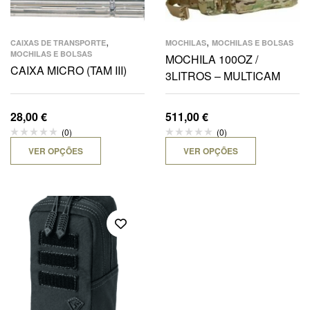
,
,
CAIXAS DE TRANSPORTE
MOCHILAS
MOCHILAS E BOLSAS
MOCHILAS E BOLSAS
MOCHILA 100OZ /
CAIXA MICRO (TAM III)
3LITROS – MULTICAM
28,00
€
511,00
€
(0)
(0)
VER OPÇÕES
VER OPÇÕES