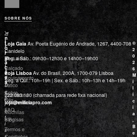
SOBRE NÓS
L
I
Contactos
M
o
n
i
j
f
©
Loja Gaia
Av. Poeta Eugénio de Andrade, 1267, 4400-708
l
a
o
2
Canidelo
r
í
0
m
Vestuário
Seg. a Sáb.: 09h30–12h30 e 14h00–19h00
c
a
2
i
ç
Calçado
6
õ
a
Loja Lisboa
Av. do Brasil, 200A, 1700-079 Lisboa
M
e
Equipamento
“
Seg. a Qui.: 10h–19h | Sex. e Sáb.: 10h–13h e 14h–19h
s
i
Tático
D
l
e
Sobre
í
Cutelaria e
222 083 130 (chamada para rede fixa nacional)
p
Nós
c
ferramentas
loja@miliciapro.com
r
i
FAQ
o
Mochilas
a
f
e Bolsas
Blog
,
i
B
Termos e
s
e
Condições
s