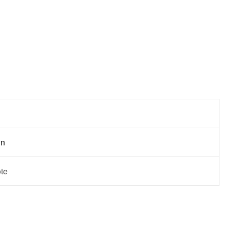
wn
te