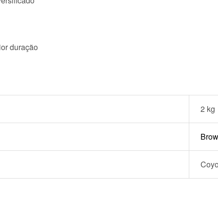
ersificado
ior duração
2 kg
Bro
Coyo