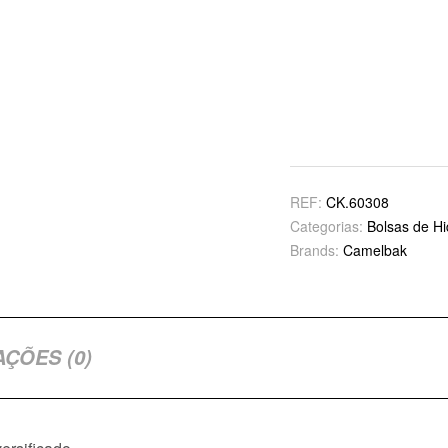
REF:
CK.60308
Categorias:
Bolsas de Hi
Brands:
Camelbak
AÇÕES (0)