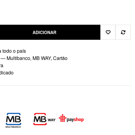
ADICIONAR
 todo o país
 — Multibanco, MB WAY, Cartão
ra
dicado