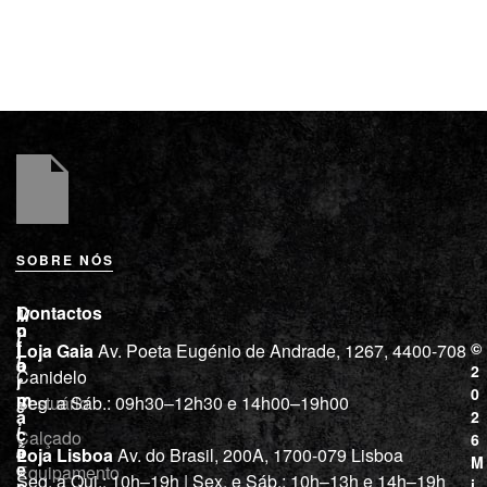
SOBRE NÓS
L
I
Contactos
M
o
n
i
j
f
©
Loja Gaia
Av. Poeta Eugénio de Andrade, 1267, 4400-708
l
a
o
2
Canidelo
r
í
0
m
Vestuário
Seg. a Sáb.: 09h30–12h30 e 14h00–19h00
c
a
2
i
ç
Calçado
6
õ
a
Loja Lisboa
Av. do Brasil, 200A, 1700-079 Lisboa
M
e
Equipamento
“
Seg. a Qui.: 10h–19h | Sex. e Sáb.: 10h–13h e 14h–19h
s
i