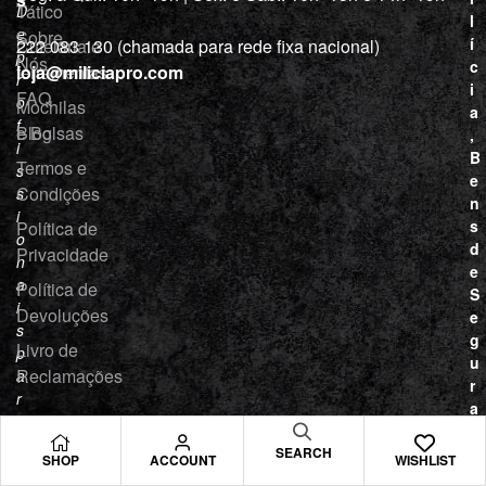
Tático
D
l
e
Sobre
í
Cutelaria e
222 083 130 (chamada para rede fixa nacional)
p
Nós
c
ferramentas
loja@miliciapro.com
r
i
FAQ
o
Mochilas
a
f
e Bolsas
Blog
,
i
B
Termos e
s
e
Condições
s
n
i
s
Política de
o
d
Privacidade
n
e
a
Política de
S
i
Devoluções
e
s
g
Livro de
p
u
Reclamações
a
r
r
a
a
n
p
ç
SEARCH
SHOP
ACCOUNT
WISHLIST
r
a