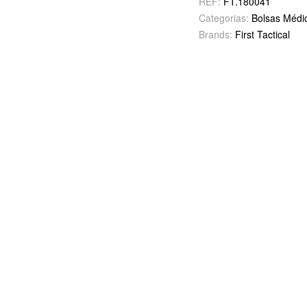
REF:
FT.180041
Categorias:
Bolsas Médi
Brands:
First Tactical