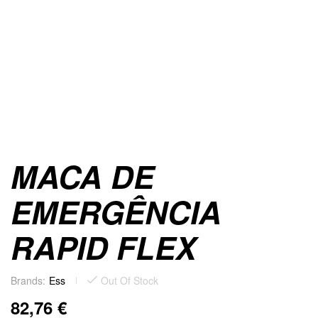
MACA DE
EMERGÊNCIA
RAPID FLEX
Brands:
Ess
Out Of Stock
82,76
€