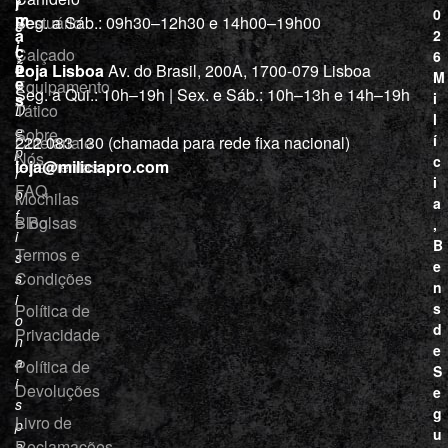
r
í
0
m
Vestuário
Seg. a Sáb.: 09h30–12h30 e 14h00–19h00
c
a
2
i
ç
Calçado
6
õ
a
Loja Lisboa
Av. do Brasil, 200A, 1700-079 Lisboa
M
e
Equipamento
“
Seg. a Qui.: 10h–19h | Sex. e Sáb.: 10h–13h e 14h–19h
s
i
Tático
D
l
e
Sobre
í
Cutelaria e
222 083 130 (chamada para rede fixa nacional)
p
Nós
c
ferramentas
loja@miliciapro.com
r
i
FAQ
o
Mochilas
a
f
e Bolsas
Blog
,
i
B
Termos e
s
e
Condições
s
n
i
s
Política de
o
d
Privacidade
n
e
a
Política de
S
i
Devoluções
e
s
g
Livro de
p
u
Reclamações
a