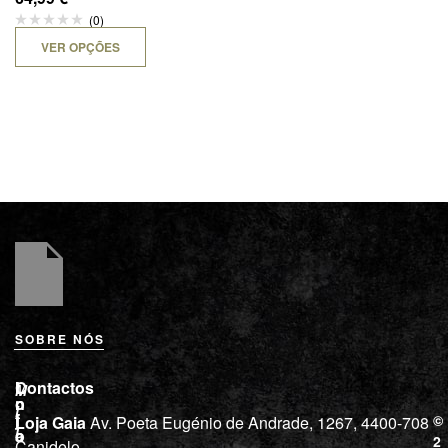
(0)
VER OPÇÕES
SOBRE NÓS
L
I
Contactos
M
o
n
i
j
f
©
Loja Gaia
Av. Poeta Eugénio de Andrade, 1267, 4400-708
l
a
o
2
Canidelo