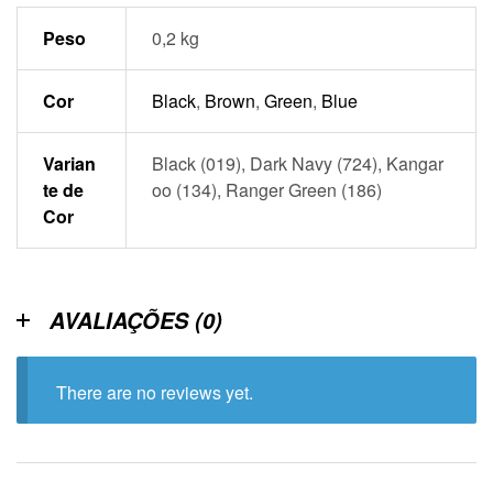
Peso
0,2 kg
Cor
Black
,
Brown
,
Green
,
Blue
Varian
Black (019), Dark Navy (724), Kangar
te de
oo (134), Ranger Green (186)
Cor
AVALIAÇÕES (0)
There are no reviews yet.