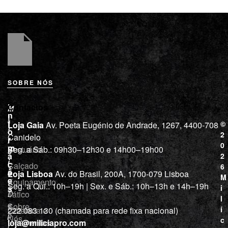
SOBRE NÓS
L
I
Contactos
M
o
n
i
j
f
©
Loja Gaia
Av. Poeta Eugénio de Andrade, 1267, 4400-708
l
a
o
2
Canidelo
r
í
0
m
Vestuário
Seg. a Sáb.: 09h30–12h30 e 14h00–19h00
c
a
2
i
ç
Calçado
6
õ
a
Loja Lisboa
Av. do Brasil, 200A, 1700-079 Lisboa
M
e
Equipamento
“
Seg. a Qui.: 10h–19h | Sex. e Sáb.: 10h–13h e 14h–19h
s
i
Tático
D
l
e
Sobre
í
Cutelaria e
222 083 130 (chamada para rede fixa nacional)
p
Nós
c
ferramentas
loja@miliciapro.com
r