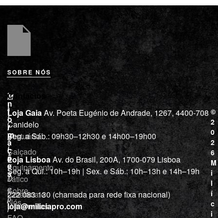
SOBRE NÓS
L
I
Contactos
M
o
n
i
j
f
©
Loja Gaia
Av. Poeta Eugénio de Andrade, 1267, 4400-708
l
a
o
2
Canidelo
r
í
0
m
Vestuário
Seg. a Sáb.: 09h30–12h30 e 14h00–19h00
c
a
2
i
ç
Calçado
6
õ
a
Loja Lisboa
Av. do Brasil, 200A, 1700-079 Lisboa
M
e
Equipamento
“
Seg. a Qui.: 10h–19h | Sex. e Sáb.: 10h–13h e 14h–19h
s
i
Tático
D
l
e
Sobre
í
Cutelaria e
222 083 130 (chamada para rede fixa nacional)
p
Nós
c
ferramentas
loja@miliciapro.com
r
i
FAQ