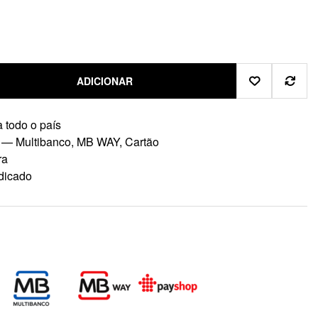
ADICIONAR
 todo o país
 — Multibanco, MB WAY, Cartão
ra
dicado