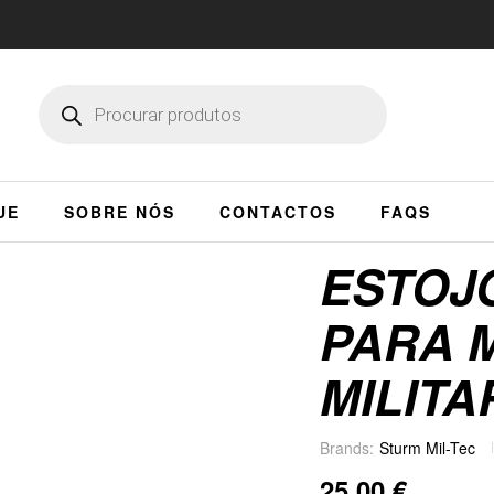
UE
SOBRE NÓS
CONTACTOS
FAQS
ESTOJ
PARA 
MILITA
Brands:
Sturm Mil-Tec
25,00
€