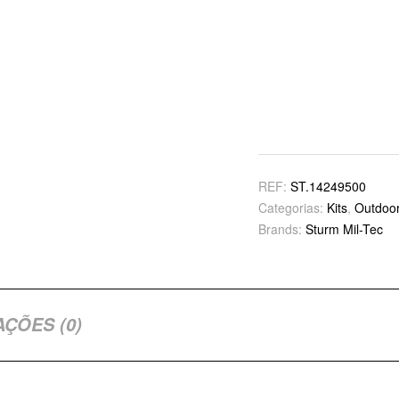
REF:
ST.14249500
Categorias:
Kits
,
Outdoor
Brands:
Sturm Mil-Tec
AÇÕES (0)