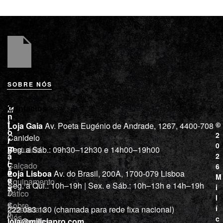
SOBRE NÓS
L
I
Contactos
M
o
n
i
j
f
©
Loja Gaia
Av. Poeta Eugénio de Andrade, 1267, 4400-708
l
a
o
2
Canidelo
r
í
0
m
Vestuário
Seg. a Sáb.: 09h30–12h30 e 14h00–19h00
c
a
2
i
ç
Calçado
6
õ
a
Loja Lisboa
Av. do Brasil, 200A, 1700-079 Lisboa
M
e
Equipamento
“
Seg. a Qui.: 10h–19h | Sex. e Sáb.: 10h–13h e 14h–19h
s
i
Tático
D
l
e
Sobre
í
Cutelaria e
222 083 130 (chamada para rede fixa nacional)
p
Nós
c
ferramentas
loja@miliciapro.com