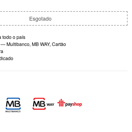
Esgotado
 todo o país
 — Multibanco, MB WAY, Cartão
ra
dicado