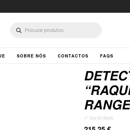
UE
SOBRE NÓS
CONTACTOS
FAQS
DETEC
“RAQU
RANG
Out Of Stock
215,25
€