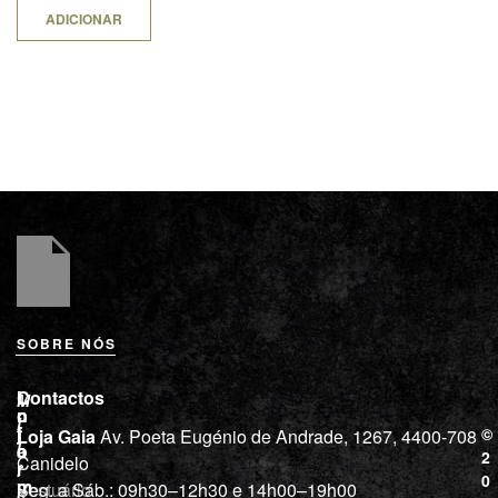
ADICIONAR
SOBRE NÓS
L
I
Contactos
M
o
n
i
j
f
©
Loja Gaia
Av. Poeta Eugénio de Andrade, 1267, 4400-708
l
a
o
2
Canidelo
r
í
0
m
Vestuário
Seg. a Sáb.: 09h30–12h30 e 14h00–19h00
c