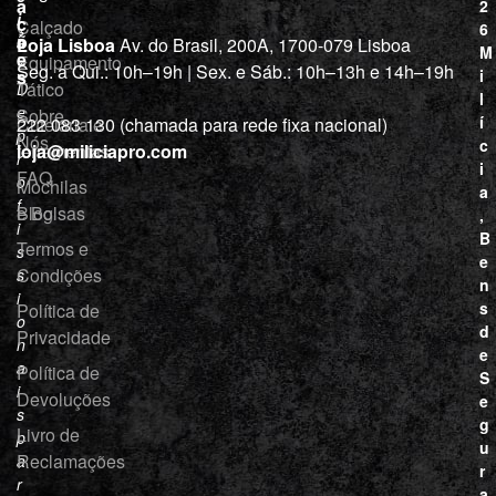
a
2
i
ç
Calçado
6
õ
a
Loja Lisboa
Av. do Brasil, 200A, 1700-079 Lisboa
M
e
Equipamento
“
Seg. a Qui.: 10h–19h | Sex. e Sáb.: 10h–13h e 14h–19h
s
i
Tático
D
l
e
Sobre
í
Cutelaria e
222 083 130 (chamada para rede fixa nacional)
p
Nós
c
ferramentas
loja@miliciapro.com
r
i
FAQ
o
Mochilas
a
f
e Bolsas
Blog
,
i
B
Termos e
s
e
Condições
s
n
i
s
Política de
o
d
Privacidade
n
e
a
Política de
S
i
Devoluções
e
s
g
Livro de
p
u
Reclamações
a
r
r
a