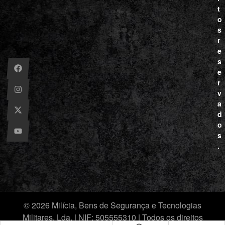
t
o
s
r
e
s
e
r
v
a
d
o
s
.
© 2026 Milícia, Bens de Segurança e Tecnologias
Militares, Lda. | NIF: 505555310 | Todos os direitos