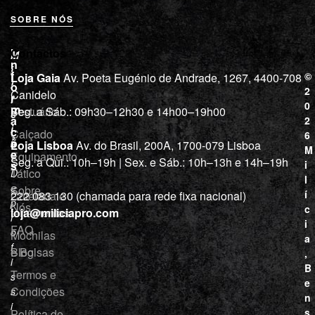
SOBRE NÓS
L
I
Contactos
M
o
n
i
j
f
©
Loja Gaia
Av. Poeta Eugénio de Andrade, 1267, 4400-708
l
a
o
2
Canidelo
r
í
0
m
Vestuário
Seg. a Sáb.: 09h30–12h30 e 14h00–19h00
c
a
2
i
ç
Calçado
6
õ
a
Loja Lisboa
Av. do Brasil, 200A, 1700-079 Lisboa
M
e
Equipamento
“
Seg. a Qui.: 10h–19h | Sex. e Sáb.: 10h–13h e 14h–19h
s
i
Tático
D
l
e
Sobre
í
Cutelaria e
222 083 130 (chamada para rede fixa nacional)
p
Nós
c
ferramentas
loja@miliciapro.com
r
i
FAQ
o
Mochilas
a
f
e Bolsas
Blog
,
i
B
Termos e
s
e
Condições
s
n
i
s
Política de