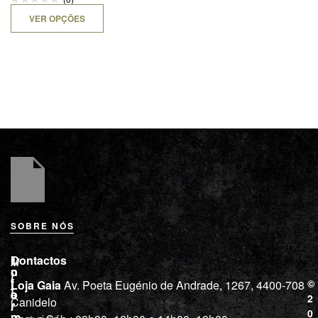
VER OPÇÕES
SOBRE NÓS
L
I
Contactos
M
o
n
i
j
f
©
Loja Gaia
Av. Poeta Eugénio de Andrade, 1267, 4400-708
l
a
o
2
Canidelo
r
í
0
m