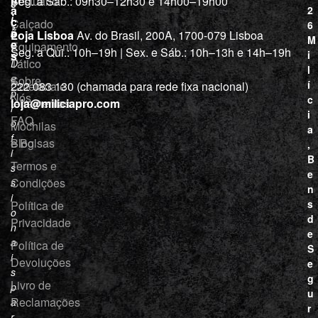
Vestuário
Seg. a Sáb.: 09h30–12h30 e 14h00–19h00
c
a
2
i
ç
Calçado
6
õ
a
Loja Lisboa
Av. do Brasil, 200A, 1700-079 Lisboa
M
e
Equipamento
“
Seg. a Qui.: 10h–19h | Sex. e Sáb.: 10h–13h e 14h–19h
s
i
Tático
D
l
e
Sobre
í
Cutelaria e
222 083 130 (chamada para rede fixa nacional)
p
Nós
c
ferramentas
loja@miliciapro.com
r
i
FAQ
o
Mochilas
a
f
e Bolsas
Blog
,
i
B
Termos e
s
e
Condições
s
n
i
s
Política de
o
d
Privacidade
n
e
a
Política de
S
i
Devoluções
e
s
g
Livro de
p
u
Reclamações
a
r
r