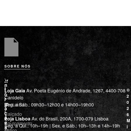
SOBRE NÓS
L
I
Contactos
M
o
n
i
j
f
©
Loja Gaia
Av. Poeta Eugénio de Andrade, 1267, 4400-708
l
a
o
2
Canidelo
r
í
0
m
Vestuário
Seg. a Sáb.: 09h30–12h30 e 14h00–19h00
c
a
2
i
ç
Calçado
6
õ
a
Loja Lisboa
Av. do Brasil, 200A, 1700-079 Lisboa
M
e
Equipamento
“
Seg. a Qui.: 10h–19h | Sex. e Sáb.: 10h–13h e 14h–19h
s
i
Tático
D