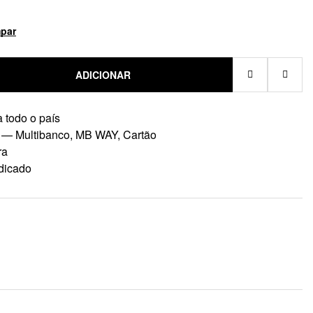
par
ADICIONAR
 todo o país
 — Multibanco, MB WAY, Cartão
ra
dicado