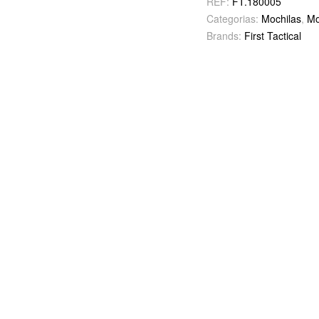
REF:
FT.180005
Categorias:
Mochilas
,
Mo
Brands:
First Tactical