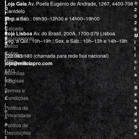
i
j
f
©
Loja Gaia
Av. Poeta Eugénio de Andrade, 1267, 4400-708
l
a
o
2
Canidelo
r
í
0
m
Vestuário
Seg. a Sáb.: 09h30–12h30 e 14h00–19h00
c
a
2
i
ç
Calçado
6
õ
a
Loja Lisboa
Av. do Brasil, 200A, 1700-079 Lisboa
M
e
Equipamento
“
Seg. a Qui.: 10h–19h | Sex. e Sáb.: 10h–13h e 14h–19h
s
i
Tático
D
l
e
Sobre
í
Cutelaria e
222 083 130 (chamada para rede fixa nacional)
p
Nós
c
ferramentas
loja@miliciapro.com
r
i
FAQ
o
Mochilas
a
f
e Bolsas
Blog
,
i
B
Termos e
s
e
Condições
s
n
i
s
Política de
o
d
Privacidade
n
e
a
Política de
S
i
Devoluções
e
s