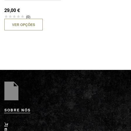
29,00
€
(0)
VER OPÇÕES
SOBRE NÓS
L
I
Contactos
M
o
n