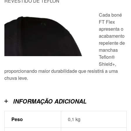
REVESTIDO DE TEFLON
Cada boné
FT Flex
apresenta o
acabamento
repelente de
manchas
Teflon®
Shield+,
proporcionando maior durabilidade que resistirá a uma
chuva leve.
INFORMAÇÃO ADICIONAL
Peso
0,1 kg