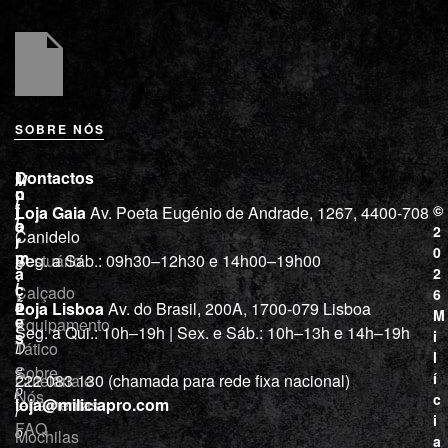
SOBRE NÓS
L
I
Contactos
M
o
n
i
j
f
©
Loja Gaia
Av. Poeta Eugénio de Andrade, 1267, 4400-708
l
a
o
2
Canidelo
r
í
0
m
Vestuário
Seg. a Sáb.: 09h30–12h30 e 14h00–19h00
c
a
2
i
ç
Calçado
6
õ
a
Loja Lisboa
Av. do Brasil, 200A, 1700-079 Lisboa
M
e
Equipamento
“
Seg. a Qui.: 10h–19h | Sex. e Sáb.: 10h–13h e 14h–19h
s
i
Tático
D
l
e
Sobre
í
Cutelaria e
222 083 130 (chamada para rede fixa nacional)
p
Nós
c
ferramentas
loja@miliciapro.com
r
i
FAQ
o
Mochilas
a