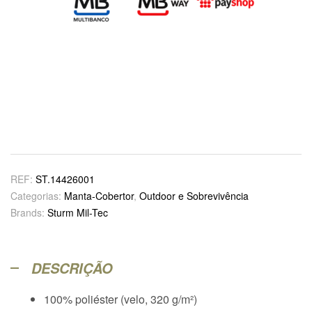
REF:
ST.14426001
Categorias:
Manta-Cobertor
,
Outdoor e Sobrevivência
Brands:
Sturm Mil-Tec
DESCRIÇÃO
100% poliéster (velo, 320 g/m²)