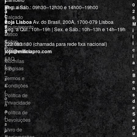
r
í
0
m
Vestuário
Seg. a Sáb.: 09h30–12h30 e 14h00–19h00
c
a
2
i
ç
Calçado
6
õ
a
Loja Lisboa
Av. do Brasil, 200A, 1700-079 Lisboa
M
e
Equipamento
“
Seg. a Qui.: 10h–19h | Sex. e Sáb.: 10h–13h e 14h–19h
s
i
Tático
D
l
e
Sobre
í
Cutelaria e
222 083 130 (chamada para rede fixa nacional)
p
Nós
c
ferramentas
loja@miliciapro.com
r
i
FAQ
o
Mochilas
a
f
e Bolsas
Blog
,
i
B
Termos e
s
e
Condições
s
n
i
s
Política de
o
d
Privacidade
n
e
a
Política de
S
i
Devoluções
e
s
g
Livro de
p
u
Reclamações
a