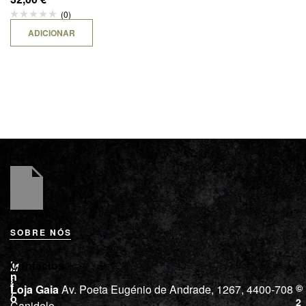
(0)
ADICIONAR
SOBRE NÓS
L
I
Contactos
M
o
n
i
j
f
©
Loja Gaia
Av. Poeta Eugénio de Andrade, 1267, 4400-708
l
a
o
2
Canidelo