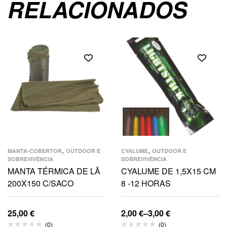
RELACIONADOS
,
,
MANTA-COBERTOR
OUTDOOR E
CYALUME
OUTDOOR E
SOBREVIVÊNCIA
SOBREVIVÊNCIA
MANTA TÉRMICA DE LÃ
CYALUME DE 1,5X15 CM
200X150 C/SACO
8 -12 HORAS
25,00
€
2,00
€
–
3,00
€
(0)
(0)