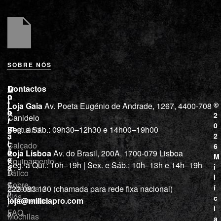
SOBRE NÓS
L
I
Contactos
M
o
n
i
j
f
©
Loja Gaia
Av. Poeta Eugénio de Andrade, 1267, 4400-708
l
a
o
2
Canidelo
r
í
0
m
Vestuário
Seg. a Sáb.: 09h30–12h30 e 14h00–19h00
c
a
2
i
ç
Calçado
6
õ
a
Loja Lisboa
Av. do Brasil, 200A, 1700-079 Lisboa
M
e
Equipamento
“
Seg. a Qui.: 10h–19h | Sex. e Sáb.: 10h–13h e 14h–19h
s
i
Tático
D
l
e
Sobre
í
Cutelaria e
222 083 130 (chamada para rede fixa nacional)
p
Nós
c
ferramentas
loja@miliciapro.com
r
i
FAQ
o
Mochilas
a