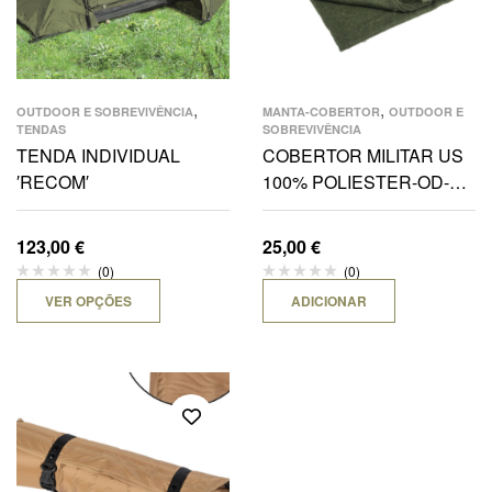
,
,
OUTDOOR E SOBREVIVÊNCIA
MANTA-COBERTOR
OUTDOOR E
TENDAS
SOBREVIVÊNCIA
TENDA INDIVIDUAL
COBERTOR MILITAR US
′RECOM′
100% POLIESTER-OD-
200X150CM
123,00
€
25,00
€
(0)
(0)
VER OPÇÕES
ADICIONAR