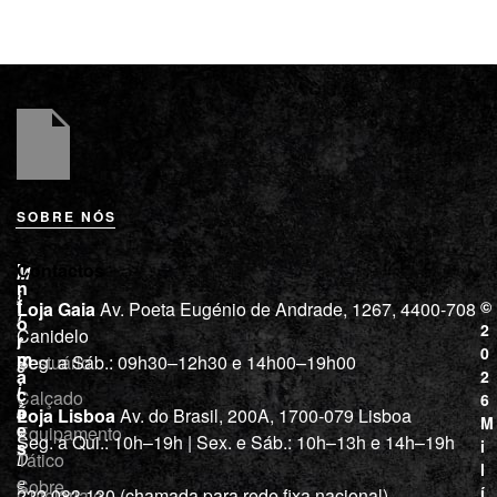
SOBRE NÓS
L
I
Contactos
M
o
n
i
j
f
©
Loja Gaia
Av. Poeta Eugénio de Andrade, 1267, 4400-708
l
a
o
2
Canidelo
r
í
0
m
Vestuário
Seg. a Sáb.: 09h30–12h30 e 14h00–19h00
c
a
2
i
ç
Calçado
6
õ
a
Loja Lisboa
Av. do Brasil, 200A, 1700-079 Lisboa
M
e
Equipamento
“
Seg. a Qui.: 10h–19h | Sex. e Sáb.: 10h–13h e 14h–19h
s
i
Tático
D
l
e
Sobre
í
Cutelaria e
222 083 130 (chamada para rede fixa nacional)