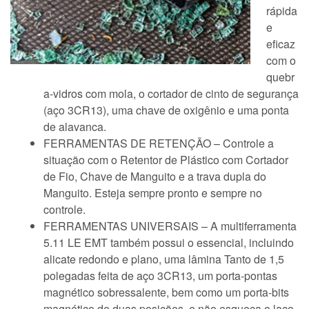
rápida
e
eficaz
com o
quebr
a-vidros com mola, o cortador de cinto de segurança
(aço 3CR13), uma chave de oxigênio e uma ponta
de alavanca.
FERRAMENTAS DE RETENÇÃO – Controle a
situação com o Retentor de Plástico com Cortador
de Fio, Chave de Manguito e a trava dupla do
Manguito. Esteja sempre pronto e sempre no
controle.
FERRAMENTAS UNIVERSAIS – A multiferramenta
5.11 LE EMT também possui o essencial, incluindo
alicate redondo e plano, uma lâmina Tanto de 1,5
polegadas feita de aço 3CR13, um porta-pontas
magnético sobressalente, bem como um porta-bits
magnético de duas posições, e não esqueça o laço