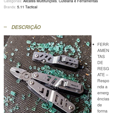
Categorias:
Alicates Multifunções
,
Cutelaria e Ferramentas
Brands:
5.11 Tactical
DESCRIÇÃO
FERR
AMEN
TAS
DE
RESG
ATE –
Respo
nda a
emerg
ências
de
forma