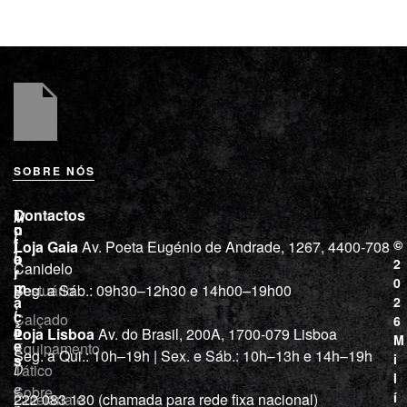
SOBRE NÓS
L
I
Contactos
M
o
n
i
j
f
©
Loja Gaia
Av. Poeta Eugénio de Andrade, 1267, 4400-708
l
a
o
2
Canidelo
r
í
0
m
Vestuário
Seg. a Sáb.: 09h30–12h30 e 14h00–19h00
c
a
2
i
ç
Calçado
6
õ
a
Loja Lisboa
Av. do Brasil, 200A, 1700-079 Lisboa
M
e
Equipamento
“
Seg. a Qui.: 10h–19h | Sex. e Sáb.: 10h–13h e 14h–19h
s
i
Tático
D
l
e
Sobre
í
Cutelaria e
222 083 130 (chamada para rede fixa nacional)