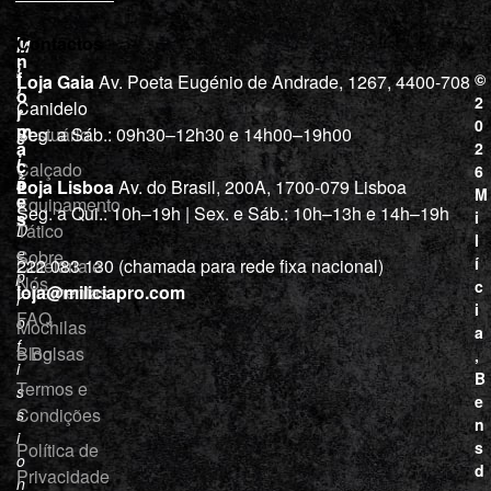
L
I
Contactos
M
o
n
i
j
f
©
Loja Gaia
Av. Poeta Eugénio de Andrade, 1267, 4400-708
l
a
o
2
Canidelo
r
í
0
m
Vestuário
Seg. a Sáb.: 09h30–12h30 e 14h00–19h00
c
a
2
i
ç
Calçado
6
õ
a
Loja Lisboa
Av. do Brasil, 200A, 1700-079 Lisboa
M
e
Equipamento
“
Seg. a Qui.: 10h–19h | Sex. e Sáb.: 10h–13h e 14h–19h
s
i
Tático
D
l
e
Sobre
í
Cutelaria e
222 083 130 (chamada para rede fixa nacional)
p
Nós
c
ferramentas
loja@miliciapro.com
r
i
FAQ
o
Mochilas
a
f
e Bolsas
Blog
,
i
B
Termos e
s
e
Condições
s
n
i
s
Política de
o
d
Privacidade
n