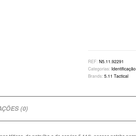
REF:
N5.11.92291
Categorias:
Identificaçã
Brands:
5.11 Tactical
AÇÕES (0)