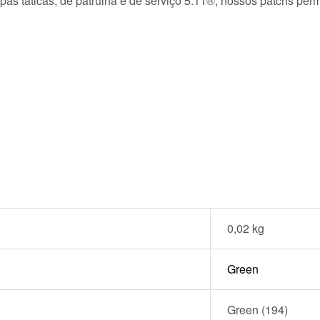
as táticas, de patrulha e de serviço 5.11®, nossos patchs per
0,02 kg
Green
Green (194)