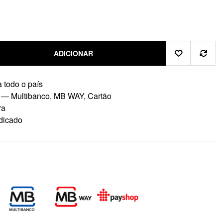
ADICIONAR
 todo o país
 — Multibanco, MB WAY, Cartão
ra
dicado