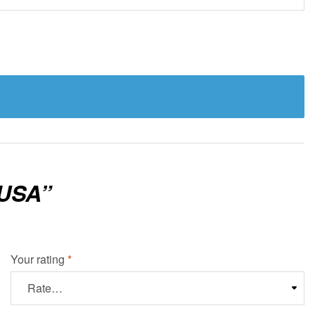
USA”
Your rating
*