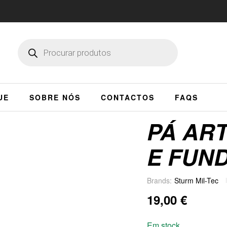
UE
SOBRE NÓS
CONTACTOS
FAQS
PÁ AR
E FUN
Brands:
Sturm Mil-Tec
19,00
€
Em stock