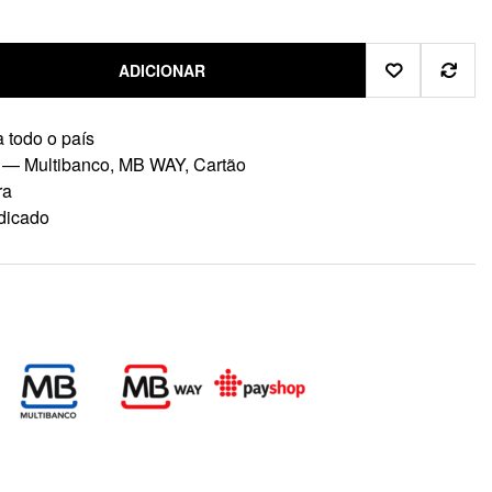
ADICIONAR
 todo o país
 — Multibanco, MB WAY, Cartão
ra
dicado