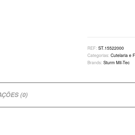
REF:
ST.15522000
Categorias:
Cutelaria e 
Brands:
Sturm Mil-Tec
AÇÕES (0)