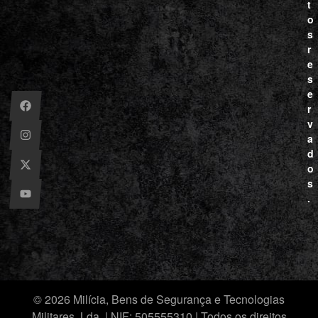
t
o
s
r
e
s
e
r
v
a
d
o
s
.
© 2026 Milícia, Bens de Segurança e Tecnologias
Militares, Lda. | NIF: 505555310 | Todos os direitos