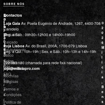
SOBRE NÓS
L
I
Contactos
M
o
n
i
j
f
©
Loja Gaia
Av. Poeta Eugénio de Andrade, 1267, 4400-708
l
a
o
2
Canidelo
r
í
0
m
Vestuário
Seg. a Sáb.: 09h30–12h30 e 14h00–19h00
c
a
2
i
ç
Calçado
6
õ
a
Loja Lisboa
Av. do Brasil, 200A, 1700-079 Lisboa
M
e
Equipamento
“
Seg. a Qui.: 10h–19h | Sex. e Sáb.: 10h–13h e 14h–19h
s
i
Tático
D
l
e
Sobre
í
Cutelaria e
222 083 130 (chamada para rede fixa nacional)
p
Nós
c
ferramentas
loja@miliciapro.com
r
i
FAQ
o
Mochilas
a
f
e Bolsas
Blog
,
i
B
Termos e
s
e
Condições
s
n
i
s
Política de
o