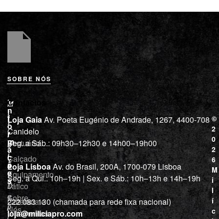
SOBRE NÓS
L
I
Contactos
M
o
n
i
j
f
©
Loja Gaia
Av. Poeta Eugénio de Andrade, 1267, 4400-708
l
a
o
2
Canidelo
r
í
0
m
Vestuário
Seg. a Sáb.: 09h30–12h30 e 14h00–19h00
c
a
2
i
ç
Calçado
6
õ
a
Loja Lisboa
Av. do Brasil, 200A, 1700-079 Lisboa
M
e
Equipamento
“
Seg. a Qui.: 10h–19h | Sex. e Sáb.: 10h–13h e 14h–19h
s
i
Tático
D
l
e
Sobre
í
Cutelaria e
222 083 130 (chamada para rede fixa nacional)
p
Nós
c
ferramentas
loja@miliciapro.com
r