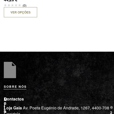
(0)
VER OPÇÕES
SOBRE NÓS
L
I
Contactos
M
o
n
i
j
f
©
Loja Gaia
Av. Poeta Eugénio de Andrade, 1267, 4400-708
l
a
o
2
Canidelo