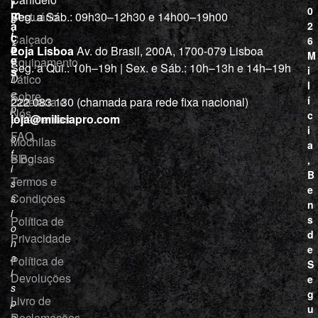
r
í
0
m
Vestuário
Seg. a Sáb.: 09h30–12h30 e 14h00–19h00
c
a
2
i
ç
Calçado
6
õ
a
Loja Lisboa
Av. do Brasil, 200A, 1700-079 Lisboa
M
e
Equipamento
“
Seg. a Qui.: 10h–19h | Sex. e Sáb.: 10h–13h e 14h–19h
s
i
Tático
D
l
e
Sobre
í
Cutelaria e
222 083 130 (chamada para rede fixa nacional)
p
Nós
c
ferramentas
loja@miliciapro.com
r
i
FAQ
o
Mochilas
a
f
e Bolsas
Blog
,
i
B
Termos e
s
e
Condições
s
n
i
s
Política de
o
d
Privacidade
n
e
a
Política de
S
i
Devoluções
e
s
g
Livro de
p
u
Reclamações
a