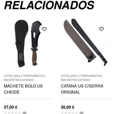
RELACIONADOS
,
,
CUTELARIA E FERRAMENTAS
CUTELARIA E FERRAMENTAS
MACHETES/CATANAS
MACHETES/CATANAS
MACHETE BOLO US
CATANA US C/SERRA
CHEIDE
ORIGINAL
37,00
€
36,00
€
(0)
(0)