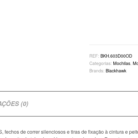
REF:
BKH.603D00OD
Categorias:
Mochilas
,
Mo
Brands:
Blackhawk
AÇÕES (0)
 fechos de correr silenciosos e tiras de fixação à cintura e pe