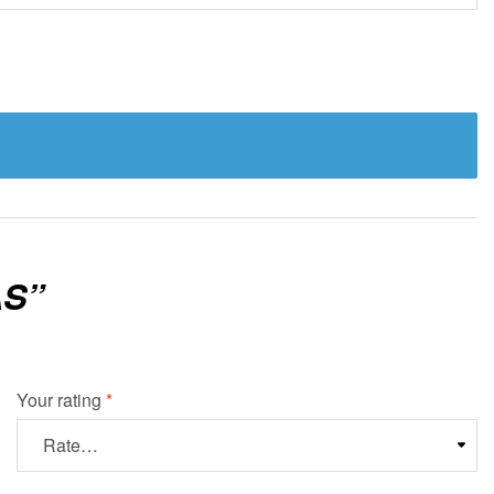
AS”
Your rating
*