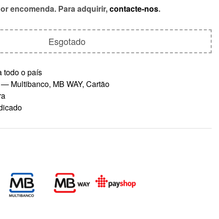
por encomenda. Para adquirir,
contacte-nos
.
Esgotado
 todo o país
 — Multibanco, MB WAY, Cartão
ra
dicado