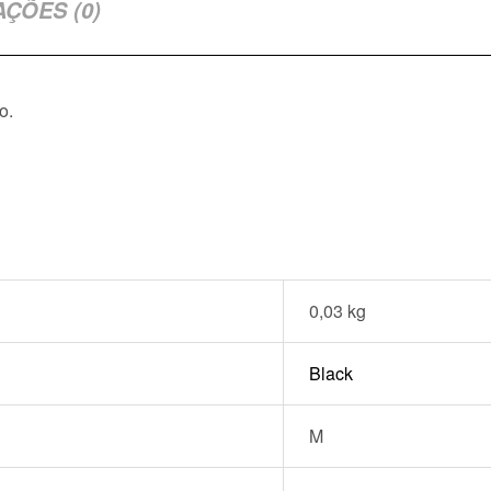
AÇÕES (0)
o.
0,03 kg
Black
M