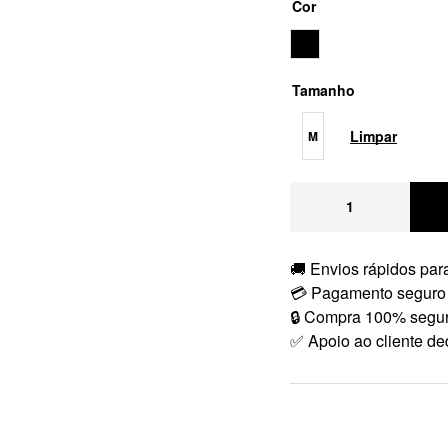
Cor
Tamanho
Limpar
M
🚚 Envios rápidos para
💳 Pagamento seguro
🔒 Compra 100% segu
✅ Apoio ao cliente de