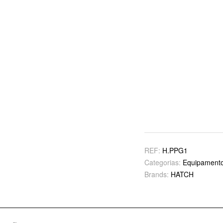
REF:
H.PPG1
Categorias:
Equipamento
Brands:
HATCH