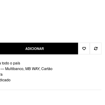
ADICIONAR
 todo o país
 — Multibanco, MB WAY, Cartão
ra
dicado