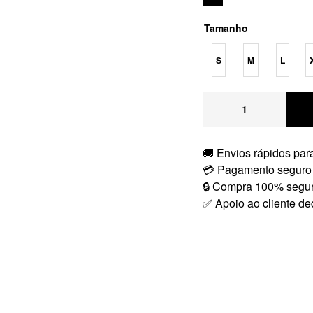
Tamanho
S
M
L
🚚 Envios rápidos para
💳 Pagamento seguro
🔒 Compra 100% segu
✅ Apoio ao cliente de