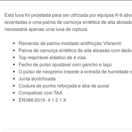
Esta luva foi projetada para ser utilizada por equipas K-9 a
levantadas e uma palma de camurça sintética de alta abrasão
necessária apenas uma luva de ruptura.
Remendo de palma moldado antifricção Vibram®
Palma de camurça sintética de alta abrasão com dedo
Top respirável elástico de 4 vias
Fecho de pulso ajustável com gancho e laço
O pulso de neoprene impede a entrada de humidade e 
Junta acolchoada
Costura de punho reforçada e aba de puxar
Compatível com TAA
EN388:2016- 4 1 2 1 X