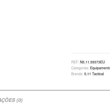
REF:
N5.11.59373EU
Categorias:
Equipamento
Brands:
5.11 Tactical
AÇÕES (0)