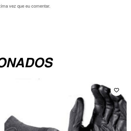
xima vez que eu comentar.
IONADOS