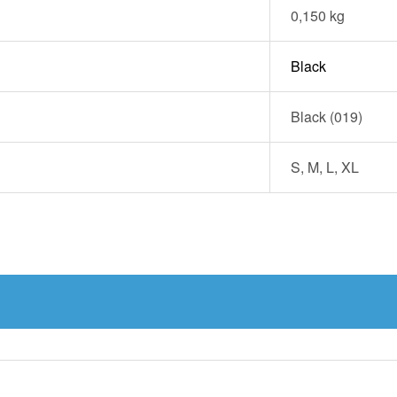
0,150 kg
Black
Black (019)
S, M, L, XL