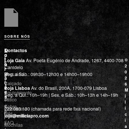
SOBRE NÓS
L
I
Contactos
M
o
n
i
j
f
©
Loja Gaia
Av. Poeta Eugénio de Andrade, 1267, 4400-708
l
a
o
2
Canidelo
r
í
0
m
Vestuário
Seg. a Sáb.: 09h30–12h30 e 14h00–19h00
c
a
2
i
ç
Calçado
6
õ
a
Loja Lisboa
Av. do Brasil, 200A, 1700-079 Lisboa
M
e
Equipamento
“
Seg. a Qui.: 10h–19h | Sex. e Sáb.: 10h–13h e 14h–19h
s
i
Tático
D
l
e
Sobre
í
Cutelaria e
222 083 130 (chamada para rede fixa nacional)
p
Nós
c
ferramentas
loja@miliciapro.com
r
i
FAQ
o
Mochilas
a