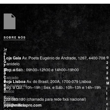
SOBRE NÓS
L
I
Contactos
M
o
n
i
j
f
©
Loja Gaia
Av. Poeta Eugénio de Andrade, 1267, 4400-708
l
a
o
2
Canidelo
r
í
0
m
Vestuário
Seg. a Sáb.: 09h30–12h30 e 14h00–19h00
c
a
2
i
ç
Calçado
6
õ
a
Loja Lisboa
Av. do Brasil, 200A, 1700-079 Lisboa
M
e
Equipamento
“
Seg. a Qui.: 10h–19h | Sex. e Sáb.: 10h–13h e 14h–19h
s
i
Tático
D
l
e
Sobre
í
Cutelaria e
222 083 130 (chamada para rede fixa nacional)
p
Nós
c
ferramentas
loja@miliciapro.com
r
i