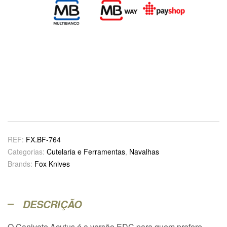
REF:
FX.BF-764
Categorias:
Cutelaria e Ferramentas
,
Navalhas
Brands:
Fox Knives
DESCRIÇÃO
O Canivete Acutus é a versão EDC para quem prefere