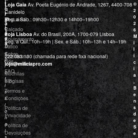
i
j
f
©
Loja Gaia
Av. Poeta Eugénio de Andrade, 1267, 4400-708
l
a
o
2
Canidelo
r
í
0
m
Vestuário
Seg. a Sáb.: 09h30–12h30 e 14h00–19h00
c
a
2
i
ç
Calçado
6
õ
a
Loja Lisboa
Av. do Brasil, 200A, 1700-079 Lisboa
M
e
Equipamento
“
Seg. a Qui.: 10h–19h | Sex. e Sáb.: 10h–13h e 14h–19h
s
i
Tático
D
l
e
Sobre
í
Cutelaria e
222 083 130 (chamada para rede fixa nacional)
p
Nós
c
ferramentas
loja@miliciapro.com
r
i
FAQ
o
Mochilas
a
f
e Bolsas
Blog
,
i
B
Termos e
s
e
Condições
s
n
i
s
Política de
o
d
Privacidade
n
e
a
Política de
S
i
Devoluções
e
s