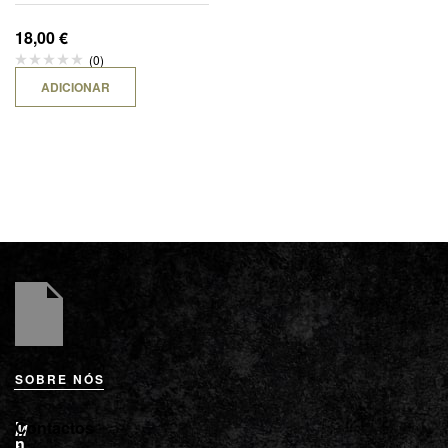
PRETA NYLON 58CM
18,00
€
(0)
ADICIONAR
SOBRE NÓS
L
I
Contactos
M
o
n