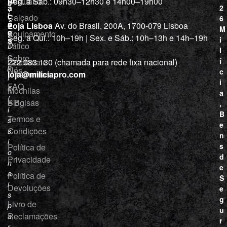
Vestuário
Seg. a Sáb.: 09h30–12h30 e 14h00–19h00
c
a
2
i
ç
Calçado
6
õ
a
Loja Lisboa
Av. do Brasil, 200A, 1700-079 Lisboa
M
e
Equipamento
“
Seg. a Qui.: 10h–19h | Sex. e Sáb.: 10h–13h e 14h–19h
s
i
Tático
D
l
e
Sobre
í
Cutelaria e
222 083 130 (chamada para rede fixa nacional)
p
Nós
c
ferramentas
loja@miliciapro.com
r
i
FAQ
o
Mochilas
a
f
e Bolsas
Blog
,
i
B
Termos e
s
e
Condições
s
n
i
s
Política de
o
d
Privacidade
n
e
a
Política de
S
i
Devoluções
e
s
g
Livro de
p
u
Reclamações
a
r
r