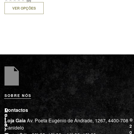
VER OPÇÕES
SOBRE NÓS
L
I
Contactos
M
o
n
i
j
f
©
Loja Gaia
Av. Poeta Eugénio de Andrade, 1267, 4400-708
l
a
o
2
Canidelo
r
í
0
m