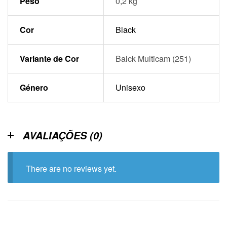
Peso
0,2 kg
Cor
Black
Variante de Cor
Balck Multicam (251)
Género
Unisexo
AVALIAÇÕES (0)
There are no reviews yet.