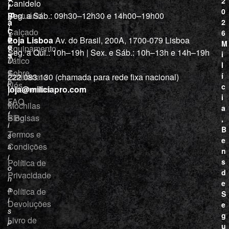
2
Canidelo
r
í
0
m
Vestuário
Seg. a Sáb.: 09h30–12h30 e 14h00–19h00
c
a
2
i
ç
Calçado
6
õ
a
Loja Lisboa
Av. do Brasil, 200A, 1700-079 Lisboa
M
e
Equipamento
“
Seg. a Qui.: 10h–19h | Sex. e Sáb.: 10h–13h e 14h–19h
s
i
Tático
D
l
e
Sobre
í
Cutelaria e
222 083 130 (chamada para rede fixa nacional)
p
Nós
c
ferramentas
loja@miliciapro.com
r
i
FAQ
o
Mochilas
a
f
e Bolsas
Blog
,
i
B
Termos e
s
e
Condições
s
n
i
s
Política de
o
d
Privacidade
n
e
a
Política de
S
i
Devoluções
e
s
g
Livro de
p
u