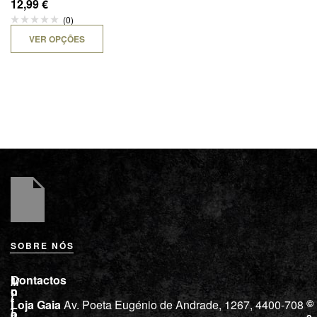
12,99
€
(0)
VER OPÇÕES
SOBRE NÓS
L
I
Contactos
M
o
n
i
j
f
©
Loja Gaia
Av. Poeta Eugénio de Andrade, 1267, 4400-708
l
a
o