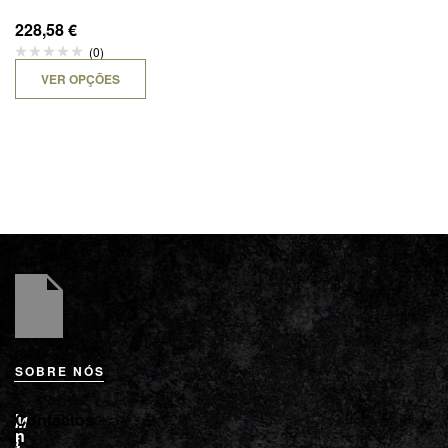
228,58
€
(0)
VER OPÇÕES
SOBRE NÓS
L
I
Contactos
M
o
n
i