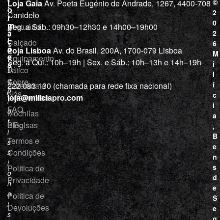
j
f
©
Loja Gaia
Av. Poeta Eugénio de Andrade, 1267, 4400-708
l
a
o
2
Canidelo
r
í
0
m
Vestuário
Seg. a Sáb.: 09h30–12h30 e 14h00–19h00
c
a
2
i
ç
Calçado
6
õ
a
Loja Lisboa
Av. do Brasil, 200A, 1700-079 Lisboa
M
e
Equipamento
“
Seg. a Qui.: 10h–19h | Sex. e Sáb.: 10h–13h e 14h–19h
s
i
Tático
D
l
e
Sobre
í
Cutelaria e
222 083 130 (chamada para rede fixa nacional)
p
Nós
c
ferramentas
loja@miliciapro.com
r
i
FAQ
o
Mochilas
a
f
e Bolsas
Blog
,
i
B
Termos e
s
e
Condições
s
n
i
s
Política de
o
d
Privacidade
n
e
a
Política de
S
i
Devoluções
e
s
g