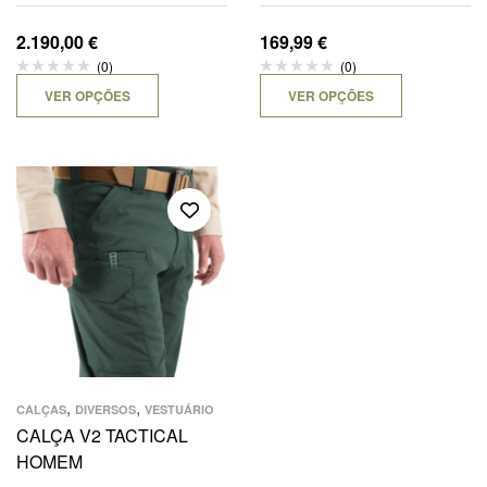
6 X 5M / 3,2 MAX ALT. X
1,75M MIN ALT.
2.190,00
€
169,99
€
(0)
(0)
VER OPÇÕES
VER OPÇÕES
,
,
CALÇAS
DIVERSOS
VESTUÁRIO
CALÇA V2 TACTICAL
HOMEM