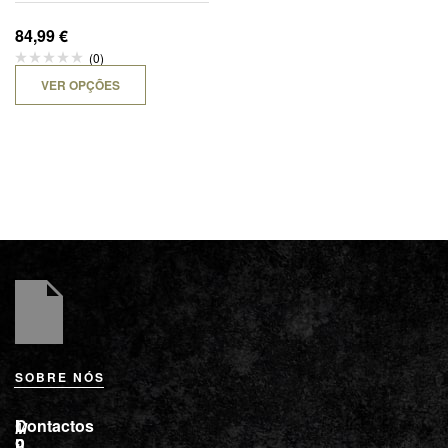
84,99
€
(0)
VER OPÇÕES
SOBRE NÓS
L
I
Contactos
M
o
n