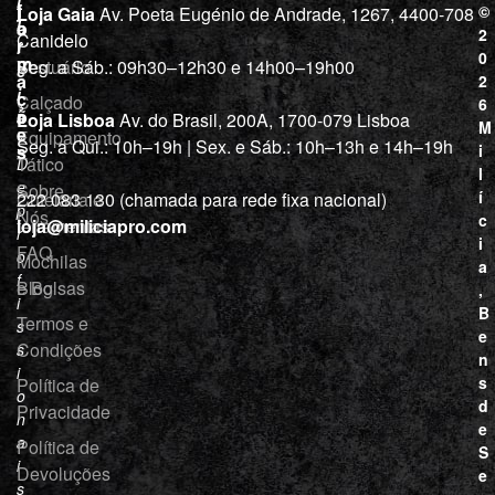
i
j
f
©
Loja Gaia
Av. Poeta Eugénio de Andrade, 1267, 4400-708
l
a
o
2
Canidelo
r
í
0
m
Vestuário
Seg. a Sáb.: 09h30–12h30 e 14h00–19h00
c
a
2
i
ç
Calçado
6
õ
a
Loja Lisboa
Av. do Brasil, 200A, 1700-079 Lisboa
M
e
Equipamento
“
Seg. a Qui.: 10h–19h | Sex. e Sáb.: 10h–13h e 14h–19h
s
i
Tático
D
l
e
Sobre
í
Cutelaria e
222 083 130 (chamada para rede fixa nacional)
p
Nós
c
ferramentas
loja@miliciapro.com
r
i
FAQ
o
Mochilas
a
f
e Bolsas
Blog
,
i
B
Termos e
s
e
Condições
s
n
i
s
Política de
o
d
Privacidade
n
e
a
Política de
S
i
Devoluções
e
s