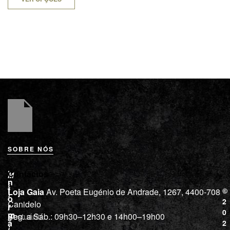
SOBRE NÓS
L
I
Contactos
M
o
n
i
j
f
©
Loja Gaia
Av. Poeta Eugénio de Andrade, 1267, 4400-708
l
a
o
2
Canidelo
r
í
0
m
Vestuário
Seg. a Sáb.: 09h30–12h30 e 14h00–19h00
c
a
2
i