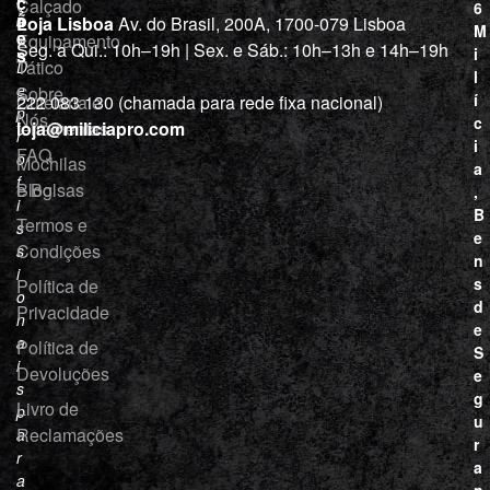
ç
Calçado
6
õ
a
Loja Lisboa
Av. do Brasil, 200A, 1700-079 Lisboa
M
e
Equipamento
“
Seg. a Qui.: 10h–19h | Sex. e Sáb.: 10h–13h e 14h–19h
s
i
Tático
D
l
e
Sobre
í
Cutelaria e
222 083 130 (chamada para rede fixa nacional)
p
Nós
c
ferramentas
loja@miliciapro.com
r
i
FAQ
o
Mochilas
a
f
e Bolsas
Blog
,
i
B
Termos e
s
e
Condições
s
n
i
s
Política de
o
d
Privacidade
n
e
a
Política de
S
i
Devoluções
e
s
g
Livro de
p
u
Reclamações
a
r
r
a
a
n