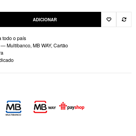
ADICIONAR
 todo o país
 — Multibanco, MB WAY, Cartão
ra
dicado