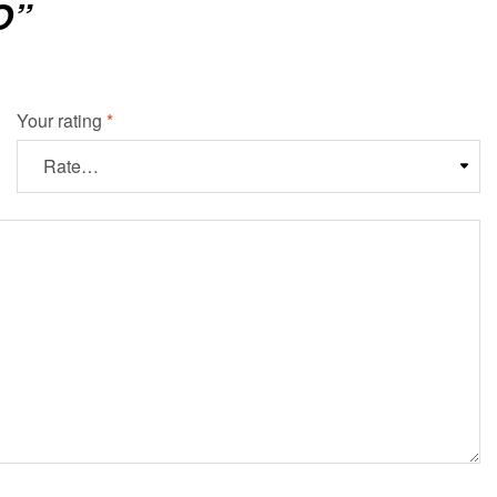
O”
Your rating
*