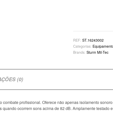
REF:
ST.16243002
Categorias:
Equipamento
Brands:
Sturm Mil-Tec
AÇÕES (0)
a o combate profissional. Oferece não apenas isolamento sono
s quando ocorrem sons acima de 82 dB. Amplamente testado 