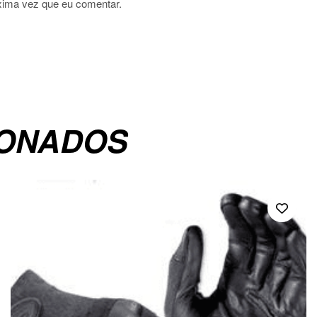
xima vez que eu comentar.
IONADOS