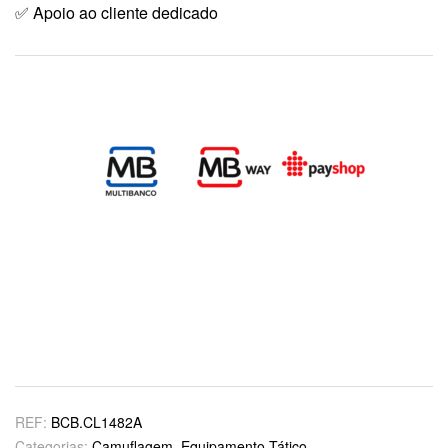
✅ Apoio ao cliente dedicado
REF:
BCB.CL1482A
Categorias:
Camuflagem
,
Equipamento Tático