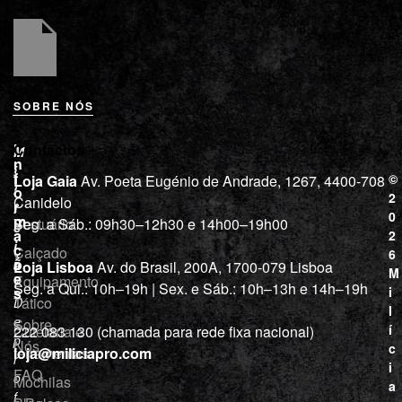
SOBRE NÓS
L
I
Contactos
M
o
n
i
j
f
©
Loja Gaia
Av. Poeta Eugénio de Andrade, 1267, 4400-708
l
a
o
2
Canidelo
r
í
0
m
Vestuário
Seg. a Sáb.: 09h30–12h30 e 14h00–19h00
c
a
2
i
ç
Calçado
6
õ
a
Loja Lisboa
Av. do Brasil, 200A, 1700-079 Lisboa
M
e
Equipamento
“
Seg. a Qui.: 10h–19h | Sex. e Sáb.: 10h–13h e 14h–19h
s
i
Tático
D
l
e
Sobre
í
Cutelaria e
222 083 130 (chamada para rede fixa nacional)
p
Nós
c
ferramentas
loja@miliciapro.com
r
i
FAQ
o
Mochilas
a
f